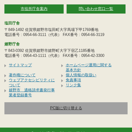
市役所庁舎案内
問い合わせ窓口一覧
塩田庁舎
〒849-1492 佐賀県嬉野市塩田町大字馬場下甲1769番地
電話番号 : 0954-66-3111（代表） FAX番号 : 0954-66-3119
嬉野庁舎
〒843-0392 佐賀県嬉野市嬉野町大字下宿乙1185番地
電話番号 : 0954-43-1111（代表） FAX番号 : 0954-42-3300
サイトマップ
ホームページ運用に関する
基本方針
著作権について
個人情報の取扱い
ウェブアクセシビリティに
免責事項
ついて
リンク集
嬉野市 適格請求書発行事
業者登録番号
PC版に切り替える