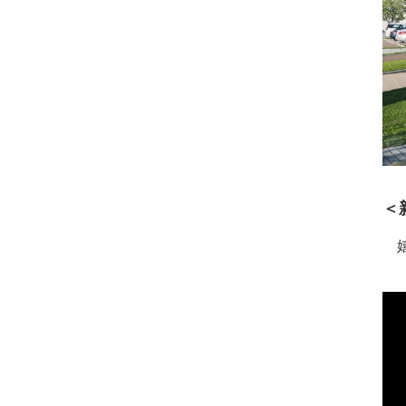
＜
嬉
【