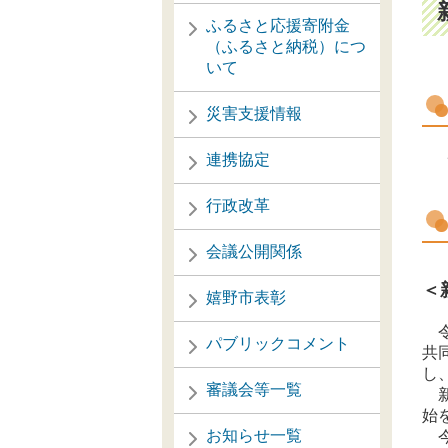
ふるさと応援寄附金
（ふるさと納税）につ
いて
災害支援情報
連携協定
行政改革
会議公開関係
＜
嬉野市表彰
令
パブリックコメント
共
し
審議会等一覧
新
始
お知らせ一覧
今