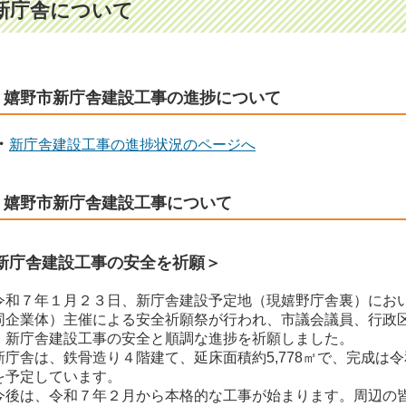
新庁舎について
嬉野市新庁舎建設工事の進捗について
・
新庁舎建設工事の進捗状況のページへ
嬉野市新庁舎建設工事について
新庁舎建設工事の安全を祈願＞
和７年１月２３日、新庁舎建設予定地（現嬉野庁舎裏）にお
同企業体）主催による安全祈願祭が行われ、市議会議員、行政
、新庁舎建設工事の安全と順調な進捗を祈願しました。
庁舎は、鉄骨造り４階建て、延床面積約5,778㎡で、完成は
を予定しています。
後は、令和７年２月から本格的な工事が始まります。周辺の