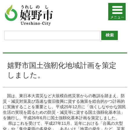
嬉野市国土強靭化地域計画を策定
しました。
国は、東日本大震災など大規模自然災害からの教訓を踏まえ、防
災・減災対策及び迅速な復旧復興に資する施策を総合的かつ計画的
に実施することを重要とし、平成25年12月に「強くしなやかな国民
生活の実現を図るための防災・減災等に資する国土強靱化基本法」
を施行し、平成26年6月に国土強靱化基本計画を策定しました。
県はこれを受けて、平成27年11月、近年における「台風の大型
化」や「集中豪雨の多発化」、あるいは「地震の発生」など、災害