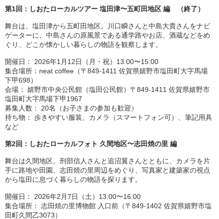
第1回：しおたローカルツアー 塩田津〜五町田地区 編 （終了）
舞台は、塩田津から五町田地区。川口瞬さんと中島大貴さんをナビ
ゲーターに、中島さんの原風景である通学路やお店、酒蔵などをめ
ぐり、どこか懐かしい暮らしの物語を観察します。
開催日： 2026年1月12日（月・祝）13:00〜15:00
集合場所：neat coffee（〒849-1411 佐賀県嬉野市塩田町大字馬場
下甲698）
会場： 嬉野市中央公民館（塩田公民館）〒849-1411 佐賀県嬉野市
塩田町大字馬場下甲1967
募集人数： 20名（お子さまの参加も歓迎）
持ち物：
歩きやすい服装、カメラ（スマートフォン可）、筆記用具
など
第2回：しおたローカルフォト 久間地区〜志田焼の里 編
舞台は久間地区。刑部信人さんと追沼翼さんとともに、カメラを片
手に路地や田園、志田焼の里周辺をめぐり、写真家と建築家の視点
から塩田に息づく暮らしの物語を探ります。
開催日： 2026年2月7日（土）13:00〜16:00
集合場所： 志田焼の里博物館 入口前（〒849-1402 佐賀県嬉野市塩
田町久間乙3073）