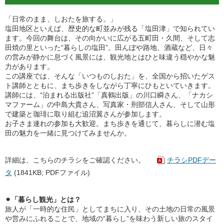
「日常のまま、しおたを旅する。」
塩田地区といえば、歴史的な町並みが残る「塩田津」で知られてい
ます。今回の舞台は、その向かいに広がる五町田・久間、そして志
田焼の里といった“暮らしの塩田”。田んぼや路地、酒蔵など、日々
の営みが静かに息づく風景には、観光地とはひと味違う穏やかな魅
力があります。
この講座では、そんな「いつものしおた」を、全国から招いたゲス
ト講師とともに、まち歩きをしながら丁寧にひもといていきます。
講師には、“泊まれる出版社”「真鶴出版」の川口瞬さん、「ナカシ
マファーム」の中島大貴さん、写真家・刑部信人さん、そして山形
で建築と珈琲に取り組む追沼翼さんが参加します。
お子さま連れの参加も大歓迎。まち歩きを通じて、暮らしに潜む塩
田の魅力を一緒に見つけてみませんか。
詳細は、こちらのチラシをご確認ください。
チラシPDFデー
タ
(1841KB; PDFファイル)
⚫︎「暮らし観光」とは？
旅人が「一時的な住民」としてまちに入り、その土地の日常の風景
や営みにふれることで、地域の“暮らし”を味わう新しい旅のスタイ