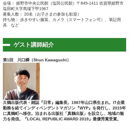
会場： 嬉野市中央公民館（塩田公民館）〒849-1411 佐賀県嬉野市
塩田町大字馬場下甲1967
募集人数： 20名（お子さまの参加も歓迎）
持ち物：
歩きやすい服装、カメラ（スマートフォン可）、筆記用
具 など
ゲスト講師紹介
第1回 川口瞬（Shun Kawaguchi）
真
鶴出版代表・雑誌『日常』編集長。1987年山口県生まれ。IT企業
勤務を経てインディペンデントマガジン『WYP』を発行し、2015年
に真鶴町へ移住。泊まれる出版社「真鶴出版」を設立し、地域の魅
力を発信。『LOCAL REPUBLIC AWARD 2019』最優秀賞受賞。
aaaaa
aaaaaaaaaaaaaaaaaaaaaaaaaaaaaaaaaaaaaaaaaaaaaaaaaaaaa