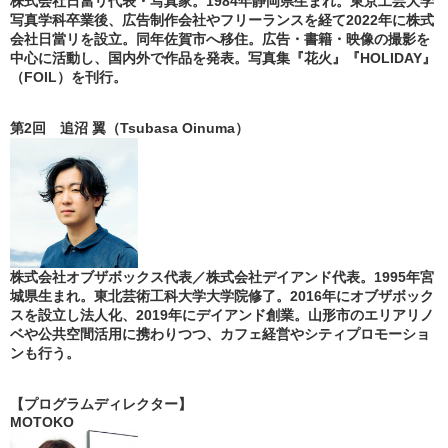
株式会社日當リ代表・写真家。1984年静岡県生まれ。東京工芸大学
写真学科卒業後、広告制作会社やフリーランスを経て2022年に株式
会社日當リを設立。同年佐賀市へ移住。広告・書籍・映像の撮影を
中心に活動し、国内外で作品を発表。写真集『花火』『HOLIDAY』
（FOIL）を刊行。
第2回 追沼 翼（Tsubasa Oinuma）
株式会社オブザボックス代表／株式会社デイアンド代表。1995年宮
城県生まれ。東北芸術工科大学大学院修了。2016年にオブザボック
スを設立し法人化、2019年にデイアンド創業。山形市のエリアリノ
ベや公共空間活用に携わりつつ、カフェ経営やシティプロモーショ
ンも行う。
【プログラムディレクター】
MOTOKO