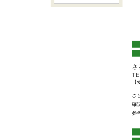
※
※
さ
TE
【
さ
確
参