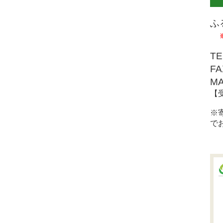
ふ
TE
FA
MA
【
※
で