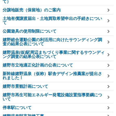
て）
分譲地販売（保留地）のご案内
土地有償譲渡届出・土地買取希望申出の手続きについ
て
公園遊具の使用制限について
嬉野総合運動公園の利活用に向けたサウンディング調
査の結果公表について
嬉野温泉(仮)駅周辺まちづくり事業に関するサウンディ
ング調査の結果公表について
嬉野市立地適正化計画の公表について
新幹線嬉野温泉（仮称）駅舎デザイン推薦案が提出さ
れました！
嬉野市景観計画について
嬉野市再生可能エネルギー発電設備設置指導要綱につ
いて
停車駅について