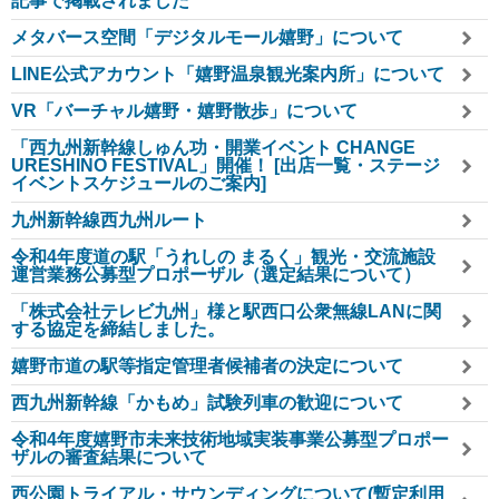
記事で掲載されました
メタバース空間「デジタルモール嬉野」について
LINE公式アカウント「嬉野温泉観光案内所」について
VR「バーチャル嬉野・嬉野散歩」について
「西九州新幹線しゅん功・開業イベント CHANGE
URESHINO FESTIVAL」開催！ [出店一覧・ステージ
イベントスケジュールのご案内]
九州新幹線西九州ルート
令和4年度道の駅「うれしの まるく」観光・交流施設
運営業務公募型プロポーザル（選定結果について）
「株式会社テレビ九州」様と駅西口公衆無線LANに関
する協定を締結しました。
嬉野市道の駅等指定管理者候補者の決定について
西九州新幹線「かもめ」試験列車の歓迎について
令和4年度嬉野市未来技術地域実装事業公募型プロポー
ザルの審査結果について
西公園トライアル・サウンディングについて(暫定利用