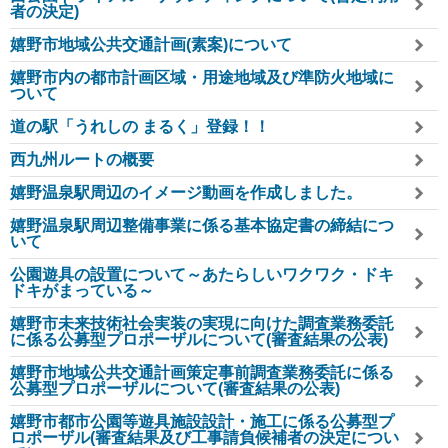
者の決定)
嬉野市地域公共交通計画(素案)について
嬉野市内の都市計画区域・用途地域及び準防火地域に
ついて
道の駅「うれしの まるく」登録！！
西九州ルートの概要
嬉野温泉駅周辺のイメージ動画を作成しました。
嬉野温泉駅周辺整備事業に係る基本協定書の締結につ
いて
公園遊具の設置について～あたらしいワクワク・ドキ
ドキがまっている～
嬉野市未来技術社会実装の実現に向けた調査業務委託
に係る公募型プロポーザルについて(審査結果の公表)
嬉野市地域公共交通計画策定事前調査業務委託に係る
公募型プロポーザルについて(審査結果の公表)
嬉野市都市公園等遊具施設設計・施工に係る公募型プ
ロポーザル(審査結果及び工事請負候補者の決定につい