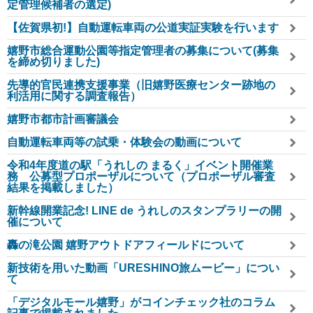
定管理候補者の選定)
【佐賀県初!】自動運転車両の公道実証実験を行います
嬉野市総合運動公園等指定管理者の募集について(募集
を締め切りました)
先導的官民連携支援事業（旧嬉野医療センター跡地の
利活用に関する調査報告）
嬉野市都市計画審議会
自動運転車両等の試乗・体験会の動画について
令和4年度道の駅「うれしの まるく」イベント開催業
務 公募型プロポーザルについて（プロポーザル審査
結果を掲載しました）
新幹線開業記念! LINE de うれしのスタンプラリーの開
催について
轟の滝公園 嬉野アウトドアフィールドについて
新技術を用いた動画「URESHINO旅ムービー」につい
て
「デジタルモール嬉野」がコインチェック社のコラム