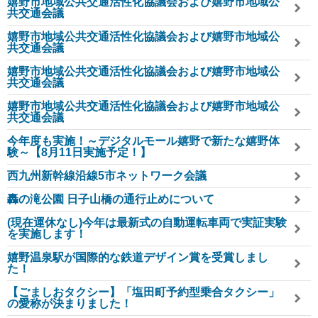
嬉野市地域公共交通活性化協議会および嬉野市地域公
共交通会議
嬉野市地域公共交通活性化協議会および嬉野市地域公
共交通会議
嬉野市地域公共交通活性化協議会および嬉野市地域公
共交通会議
嬉野市地域公共交通活性化協議会および嬉野市地域公
共交通会議
今年度も実施！～デジタルモール嬉野で新たな嬉野体
験～【8月11日実施予定！】
西九州新幹線沿線5市ネットワーク会議
轟の滝公園 日子山橋の通行止めについて
(現在運休なし)今年は最新式の自動運転車両で実証実験
を実施します！
嬉野温泉駅が国際的な鉄道デザイン賞を受賞しまし
た！
【ごましおタクシー】「塩田町予約型乗合タクシー」
の愛称が決まりました！