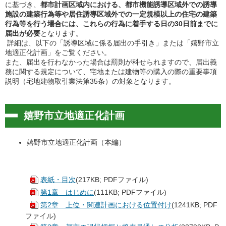
に基づき、
都市計画区域内における、都市機能誘導区域外での誘導
施設の建築行為等や居住誘導区域外での一定規模以上の住宅の建築
行為等を行う場合には、これらの行為に着手する日の30日前までに
届出が必要
となります。
詳細は、以下の「誘導区域に係る届出の手引き」または「嬉野市立
地適正化計画」をご覧ください。
また、届出を行わなかった場合は罰則が科せられますので、届出義
務に関する規定について、宅地または建物等の購入の際の重要事項
説明（宅地建物取引業法第35条）の対象となります。
嬉野市立地適正化計画
嬉野市立地適正化計画（本編）
表紙・目次
(217KB; PDFファイル)
第1章 はじめに
(111KB; PDFファイル)
第2章 上位・関連計画における位置付け
(1241KB; PDF
ファイル)