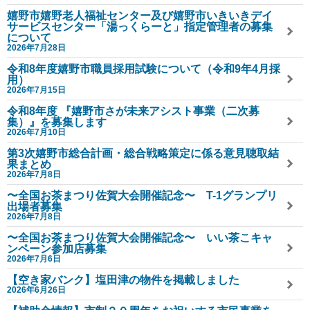
嬉野市嬉野老人福祉センター及び嬉野市いきいきデイ
サービスセンター「湯っくらーと」指定管理者の募集
について
2026年7月28日
令和8年度嬉野市職員採用試験について（令和9年4月採
用）
2026年7月15日
令和8年度 『嬉野市さが未来アシスト事業（二次募
集）』を募集します
2026年7月10日
第3次嬉野市総合計画・総合戦略策定に係る意見聴取結
果まとめ
2026年7月8日
〜全国お茶まつり佐賀大会開催記念〜 T-1グランプリ
出場者募集
2026年7月8日
〜全国お茶まつり佐賀大会開催記念〜 いい茶こキャ
ンペーン参加店募集
2026年7月6日
【空き家バンク】塩田津の物件を掲載しました
2026年6月26日