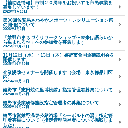
【補助金情報】市制２０周年をお祝いする市民事業を
募集しています！
2026年3月13日
第30回佐賀県さわやかスポーツ・レクリエーション祭
の開催について
2026年3月3日
「嬉野市まちづくりワークショップ〜未来は語らいか
ら生まれる〜」への参加者を募集します
2025年11月21日
11月12日（水）・13日（木）嬉野市合同企業説明会を
開催します。
2025年10月30日
企業誘致セミナーを開催します（会場：東京都品川区
内）
2025年10月30日
嬉野市「志田焼の里博物館」指定管理者募集について
2025年10月28日
嬉野市茶業研修施設指定管理者の募集について
2025年10月27日
嬉野市営嬉野温泉公衆浴場「シーボルトの湯」指定管
理者募集について（指定管理候補者について掲載しま
した）