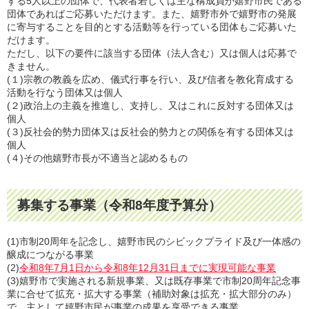
する5人以上の団体で、代表者若しくは主な構成員が嬉野市民である
団体であればご応募いただけます。また、嬉野市外で嬉野市の発展
に寄与することを目的とする活動等を行っている団体もご応募いた
だけます。
ただし、以下の要件に該当する団体（法人含む）又は個人は応募で
きません。
(１)宗教の教義を広め、儀式行事を行い、及び信者を教化育成する
活動を行なう団体又は個人
(２)政治上の主義を推進し、支持し、又はこれに反対する団体又は
個人
(３)反社会的勢力団体又は反社会的勢力との関係を有する団体又は
個人
(４)その他嬉野市長が不適当と認めるもの
募集する事業（令和8年度予算分）
(1)市制20周年を記念し、嬉野市民のシビックプライド及び一体感の
醸成につながる事業
(2)
令和8年7月1日から令和8年12月31日までに実現可能な事業
(3)嬉野市で実施される新規事業、又は既存事業で市制20周年記念事
業に合せて拡充・拡大する事業（補助対象は拡充・拡大部分のみ）
で、主として嬉野市民が事業の成果を享受できる事業