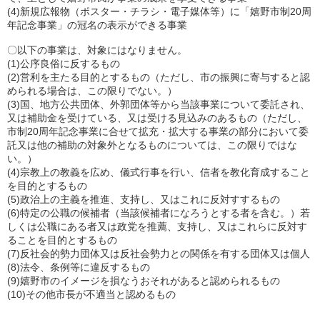
(4)新規広報物（ポスター・チラシ・電子媒体等）に「嬉野市制20周
年記念事業」の冠名の表示ができる事業
〇以下の事業は、対象にはなりません。
(1)公序良俗に反するもの
(2)営利を主たる目的とするもの（ただし、市の振興に寄与すると認
められる場合は、この限りでない。）
(3)国、地方公共団体、外郭団体等から当該事業について委託され、
又は補助金を受けている、又は受ける見込みのあるもの（ただし、
市制20周年記念事業に合せて拡充・拡大する事業の部分において委
託又は他の補助の対象外となるものについては、この限りではな
い。）
(4)宗教上の教義を広め、儀式行事を行い、信者を教化育成すること
を目的とするもの
(5)政治上の主義を推進、支持し、又はこれに反対すするもの
(6)特定の公職の候補者（当該候補者になろうとする者を含む。）若
しくは公職にある者又は政党を推薦、支持し、又はこれらに反対す
ることを目的とするもの
(7)反社会的勢力団体又は反社会勢力との関係を有する団体又は個人
(8)法令、条例等に違反するもの
(9)嬉野市のイメージを損なうおそれがあると認められるもの
(10)その他市長が不適当と認めるもの