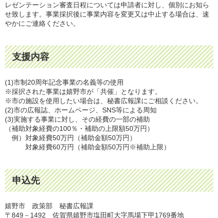
レゼンテーション審査日程については申請者に対し、個別にお知ら
せ致します。事業採択後に事業内容を変更又は中止する場合は、速
やかにご連絡ください。
支援内容
(1)市制20周年記念事業の名義等の使用
※採択された事業は嬉野市が「共催」となります。
※市の施設を使用したい場合は、秘書広報課にご相談ください。
(2)市の広報誌、ホームページ、SNS等による周知
(3)実施する事業に対し、その経費の一部の補助
（補助対象経費の100％・補助の上限額50万円）
例）対象経費50万円（補助金額50万円）
対象経費60万円（補助金額50万円※補助上限）
申込先
嬉野市 政策部 秘書広報課
〒849－1492 佐賀県嬉野市塩田町大字馬場下甲1769番地