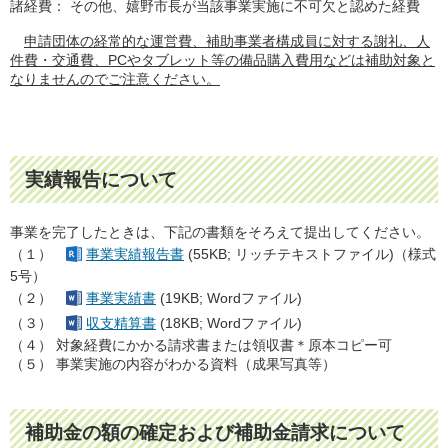
諸経費： その他、嬉野市長が当該事業実施に不可欠と認めた経費
申請団体の経常的な運営費、補助事業者構成員に対する謝礼、人
件費・交通費、PCやタブレット等の備品購入費用などは補助対象と
なりませんのでご注意ください。
実績報告について
事業を完了したときは、下記の書類をそろえて提出してください。
（１）
事業実績報告書
(55KB; リッチテキストファイル)（様式
5号）
（２）
事業実績書
(19KB; Wordファイル)
（３）
収支精算書
(18KB; Wordファイル)
（４） 対象経費にかかる請求書または領収書＊原本コピー可
（５） 事業実施の内容がわかる資料（成果写真等）
補助金の額の確定および補助金請求について