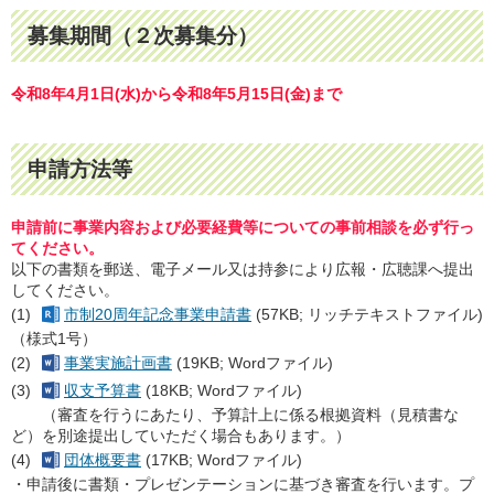
募集期間（２次募集分）
令和8年4月1日(水)から令和8年5月15日(金)まで
申請方法等
申請前に事業内容および必要経費等についての事前相談を
必ず行っ
てください。
以下の書類を郵送、電子メール又は持参により広報・広聴課へ提出
してください。
(1)
市制20周年記念事業申請書
(57KB; リッチテキストファイル)
（様式1号）
(2)
事業実施計画書
(19KB; Wordファイル)
(3)
収支予算書
(18KB; Wordファイル)
（審査を行うにあたり、予算計上に係る根拠資料（見積書な
ど）を別途提出していただく場合もあります。）
(4)
団体概要書
(17KB; Wordファイル)
・申請後に書類・プレゼンテーションに基づき審査を行います。プ