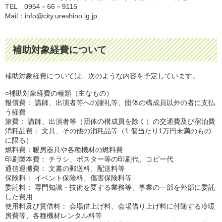
TEL 0954－66－9115
Mail：info@city.ureshino.lg.jp
補助対象経費について
補助対象経費については、次のような内容を予定しています。
○補助対象経費の種類（主なもの）
報償費： 講師、出演者等への謝礼等、団体の構成員以外の者に支払
う経費
旅費： 講師、出演者等（団体の構成員を除く）の交通費及び宿泊費
消耗品費： 文具、その他の消耗品等（1 個当たり1万円未満のもの
に限る）
燃料費：暖房器具や各種機材の燃料費
印刷製本費： チラシ、ポスター等の印刷代、コピー代
通信運搬費： 文書の郵送料、配送料等
保険料： イベント保険料、傷害保険料等
委託料： 専門知識・技術を要する業務等、事業の一部を外部に委託
した費用
使用料及び賃借料： 会場借上げ料、会場借り上げ料に付随する冷暖
房費等、各種機材レンタル料等