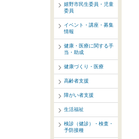
嬉野市民生委員・児童
脳
委員
イベント・講座・募集
情報
健康・医療に関する手
当・助成
健康づくり・医療
高齢者支援
障がい者支援
生活福祉
検診（健診）・検査・
予防接種