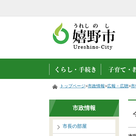
トップページ
>
市政情報
>
広報・広聴
>
市
市政情報
市長の部屋