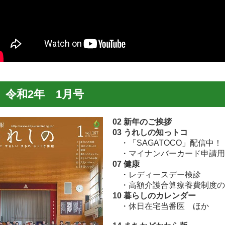
令和2年 1月号
02 新年のご挨拶
03 うれしの知っトコ
・「SAGATOCO」配信中！
・マイナンバーカード申請用
07 健康
・レディースデー検診
・高額介護合算療養費制度の
10 暮らしのカレンダー
・休日在宅当番医 ほか