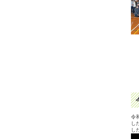
令
し
し