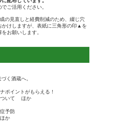
帯に配布しています。
のでご活用ください。
構成の見直しと経費削減のため、綴じ穴
おかけしますが、表紙に三角形の印▲を
解をお願いします。
息づく酒蔵へ。
ナポイントがもらえる！
について ほか
症予防
 ほか