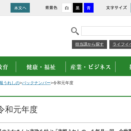
担当課から探す
ライフイ
報うれしの
>
バックナンバー
>令和元年度
令和元年度