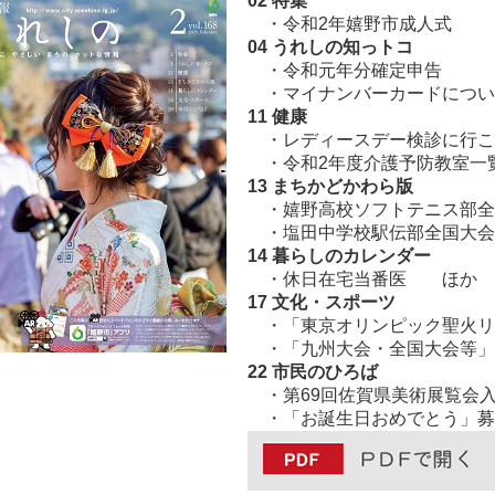
02 特集
・令和2年嬉野市成人式
04 うれしの知っトコ
・令和元年分確定申告
・マイナンバーカードについ
11 健康
・レディースデー検診に行こ
・令和2年度介護予防教室一
13 まちかどかわら版
・嬉野高校ソフトテニス部全
・塩田中学校駅伝部全国大会
14 暮らしのカレンダー
・休日在宅当番医 ほか
17 文化・スポーツ
・「東京オリンピック聖火リ
・「九州大会・全国大会等」
22
市民のひろば
・第69回佐賀県美術展覧会入
・「お誕生日おめでとう」募