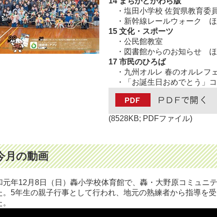
14 まちかどかわら版
・塩田小学校 佐賀県教育委
・新幹線レールウォーク ほ
15 文化・スポーツ
・公民館教室
・図書館からのお知らせ ほ
17
市民のひろば
・九州オルレ 春のオルレフ
・「お誕生日おめでとう」コ
(8528KB; PDFファイル)
今月の動画
和元年12月8日（日）轟小学校体育館で、轟・大野原コミュニ
た。5年生の親子行事として行われ、地元の熟練者から指導を
た。