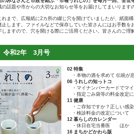
民のみなさんと市政を結ぶ「市報うれしの」を毎月一回、全世
域の話題や市からの大切なお知らせ等をお届けしてまいります
これまで、広報紙に2カ所の綴じ穴を開けていましたが、紙面
廃止します。ファイルなどで保存していた皆さんにはお手数を
字しますので、穴を開ける際にご活用ください。皆さんのご理
令和2年 3月号
02 特集
・本物の酒を求めて 伝統が
06 うれしの知っトコ
・マイナンバーカードでマイ
・指定ごみ袋等の料金改定
11 健康
・ご存知ですか？正しい感染
・検診料金の改定について
12 暮らしのカレンダー
・休日在宅当番医 ほか
16 まちかどかわら版