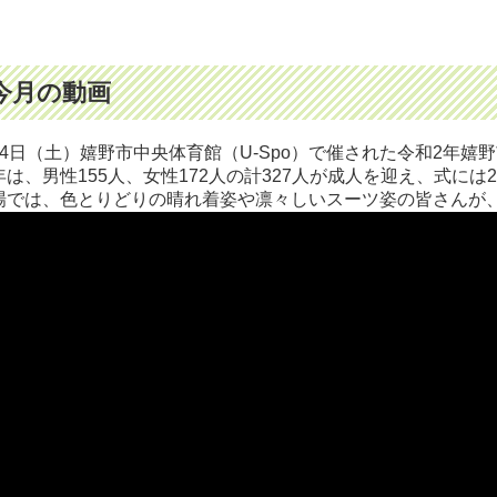
今月の動画
月4日（土）嬉野市中央体育館（U-Spo）で催された令和2年嬉
年は、男性155人、女性172人の計327人が成人を迎え、式には
場では、色とりどりの晴れ着姿や凛々しいスーツ姿の皆さんが