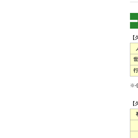
【
※
【