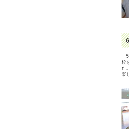
5
校
た
楽