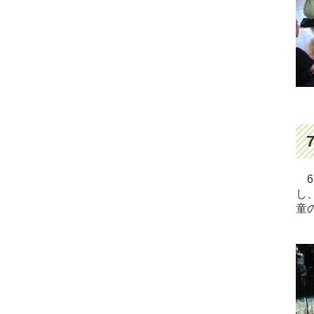
6
し
童
『