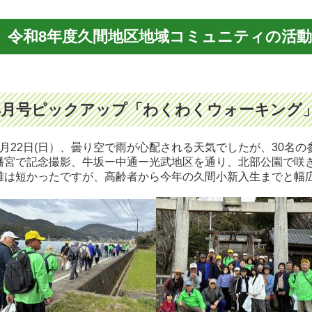
令和8年度久間地区地域コミュニティの活動
4月号ピックアップ「わくわくウォーキング」🧑‍
月22日(日）、曇り空で雨が心配される天気でしたが、30名
幡宮で記念撮影、牛坂ー中通ー光武地区を通り、北部公園で咲
離は短かったですが、高齢者から今年の久間小新入生までと幅