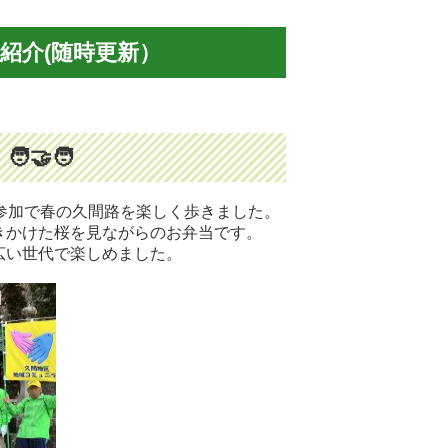
紹介(随時更新）
🤝‍🧑
の参加で春の久間路を楽しく歩きました。
きかけた桜を見ながらのお弁当です。
広い世代で楽しめました。