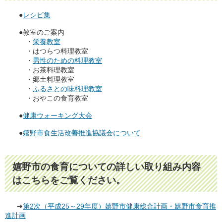
●
レシピ集
●教室のご案内
・
栄養教室
・はつらつ料理教室
・
男性のための料理教室
・お茶料理教室
・郷土料理教室
・
ふるさとの味料理教室
・おやこの食育教室
●
健康ウォーキング大会
●
嬉野市食生活改善推進協議会について
嬉野市の食育についての詳しい取り組み内容
はこちらをご覧ください。
➔
第2次（平成25～29年度）嬉野市健康総合計画・嬉野市食育推
進計画