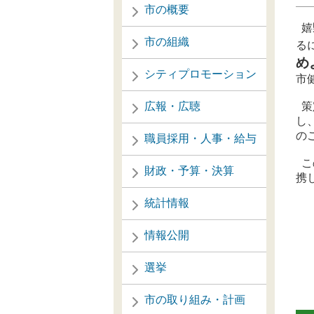
市の概要
嬉
市の組織
る
め
シティプロモーション
市
広報・広聴
策
し
の
職員採用・人事・給与
こ
財政・予算・決算
携
統計情報
情報公開
選挙
市の取り組み・計画