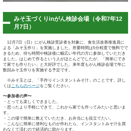
みそ玉づくりinがん検診会場（令和7年12
月7日）
12月7日（日）にがん検診受診者を対象に、食生活改善推進員に
よる「みそ玉作り」を実施しました。所要時間は5分程度で無料でで
きるため、待ち時間や検診後に幅広い年代の方に参加していただき
ました。はじめて作るという人がほとんどでしたが、「簡単にでき
て家でも作りたい」と大好評でした。来年度もがん検診会場で年に
数回みそ玉作りを実施する予定です。
※みそ玉とは、「手作りインスタントみそ汁」のことです。詳し
くは
こちらのページ
をご覧ください。
〜参加者の声〜
・とっても楽しくできました。
・思ったより手軽にできて、これから家でも作ってみたいと思いま
す。
・この場で簡単に教えていただき、お弁当にも役立てたい。
・こんなに簡単に便利なものが作れたら、インスタントみそ汁を買
わなくて済むので経済的に助かります。