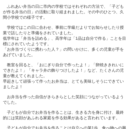
ふれあい弁当の日に市内の学校ではそれぞれの方法で、「子ども
が作る弁当の日」の活動に取り組まれました。その中のひとつ、久
間小学校での様子です。
学校ではこの日に合わせ、事前に学級だよりでお知らせしたり授
業で話したりと準備をされていました。
低学年は「弁当を詰める」、高学年は「1品は自分で作る」ことを目
標にされていたようです。
「お弁当づくりに携わった人？」の問いかけに、多くの児童が手を
あげていました。
教室を回ると、「おにぎり自分で作ったよ！」「卵焼ききれいに
できたよ！」「キャラ弁の飾りつけしたよ！」など、たくさんの児
童が教えてくれました。
早起きして頑張って作ったお弁当は、とても美味しそうにできてい
ましたよ！
お弁当を作った自信がきらきらとした笑顔につながっているよう
でした。
子どもが自分でお弁当を作ることは、生きる力を身に付け、最終
的には笑顔があふれる家庭を作る効果があると言われています。
子どもが自分でお弁当を作ることは自立への第1歩、食べ物への興