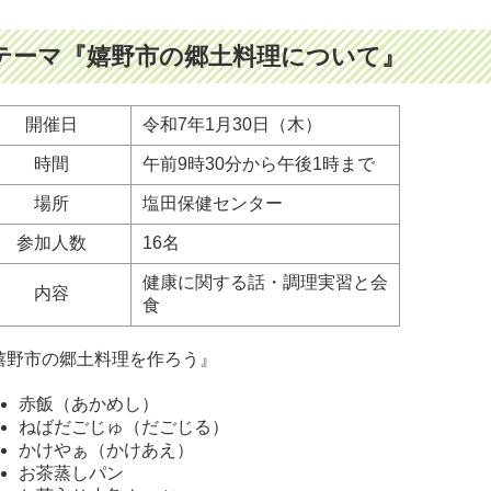
テーマ『嬉野市の郷土料理について』
開催日
令和7年1月30日（木）
時間
午前9時30分から午後1時まで
場所
塩田保健センター
参加人数
16名
健康に関する話・調理実習と会
内容
食
嬉野市の郷土料理を作ろう』
赤飯（あかめし）
ねばだごじゅ（だごじる）
かけやぁ（かけあえ）
お茶蒸しパン