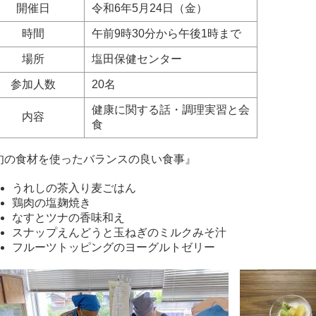
開催日
令和6年5月24日（金）
時間
午前9時30分から午後1時まで
場所
塩田保健センター
参加人数
20名
健康に関する話・調理実習と会
内容
食
旬の食材を使ったバランスの良い食事』
うれしの茶入り麦ごはん
鶏肉の塩麹焼き
なすとツナの香味和え
スナップえんどうと玉ねぎのミルクみそ汁
フルーツトッピングのヨーグルトゼリー