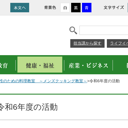
担当課から探す
ライフイ
性のための料理教室 ～メンズクッキング教室～
>令和6年度の活動
令和6年度の活動