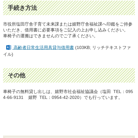
手続き方法
市役所塩田庁舎子育て未来課または嬉野庁舎福祉課へ印鑑をご持参
いただき、借用書に必要事項をご記入の上お申し込みください。
車椅子の運搬はできませんのでご了承ください。
高齢者日常生活用具貸与借用書
(103KB; リッチテキストファ
イル)
その他
車椅子の無料貸し出しは、嬉野市社会福祉協議会（塩田 TEL：095
4-66-9131 嬉野 TEL：0954-42-2020）でも行っています。