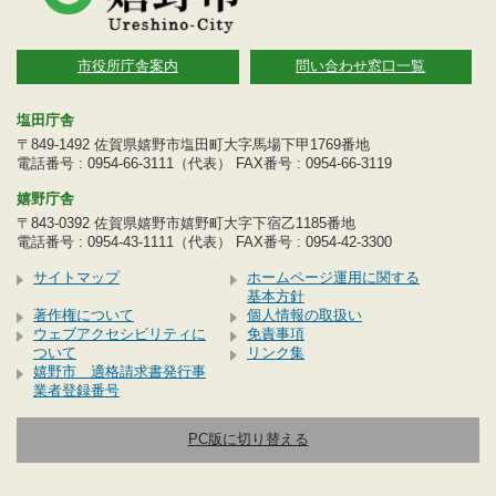
市役所庁舎案内
問い合わせ窓口一覧
塩田庁舎
〒849-1492 佐賀県嬉野市塩田町大字馬場下甲1769番地
電話番号 : 0954-66-3111（代表） FAX番号 : 0954-66-3119
嬉野庁舎
〒843-0392 佐賀県嬉野市嬉野町大字下宿乙1185番地
電話番号 : 0954-43-1111（代表） FAX番号 : 0954-42-3300
サイトマップ
ホームページ運用に関する
基本方針
著作権について
個人情報の取扱い
ウェブアクセシビリティに
免責事項
ついて
リンク集
嬉野市 適格請求書発行事
業者登録番号
PC版に切り替える