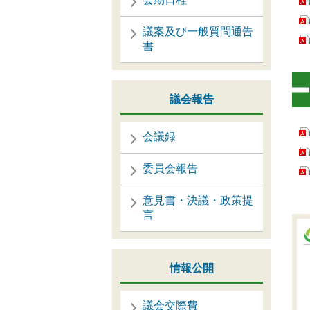
議案及び一般質問通告
書
議会報告
会議録
委員会報告
意見書・決議・政策提
言
情報公開
議会交際費