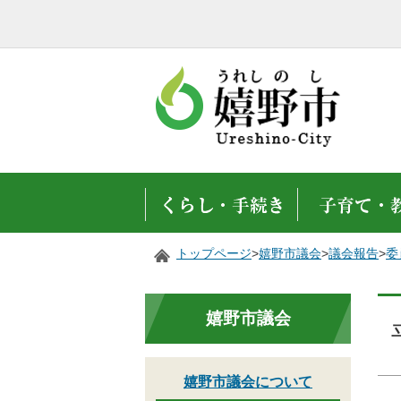
トップページ
>
嬉野市議会
>
議会報告
>
委
嬉野市議会
嬉野市議会について