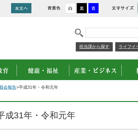
担当課から探す
ライフイ
員会報告
>平成31年・令和元年
平成31年・令和元年