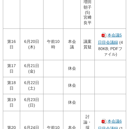
増田
朝子
(5)
宮﨑
良平
本会議5
第16
6月20日
午前10
本会
議案
日目会議録
(4
日
(木)
時
議
質疑
80KB; PDFフ
ァイル)
第17
6月21日
休会
日
(金)
第18
6月22日
休会
日
(土)
第19
6月23日
休会
日
(日)
討
本会議6
論・
第20
6月24日
午前10
本会
採
日目会議録
(1