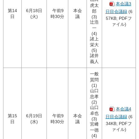
本会議3
虎太
第14
6月18日
午前9
本会
郎
日目会議録
(6
日
(火)
時30分
議
(3)
57KB; PDFフ
辻浩
ァイル)
一
(4)
諸上
栄大
(5)
諸井
義人
一般
質問
(1)
山口
忠孝
(2)
山口
本会議4
卓也
第15
6月19日
午前9
本会
日目会議録
(6
(3)
日
(水)
時30分
議
34KB; PDFフ
宮﨑
ァイル)
一德
(4)