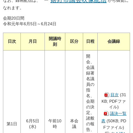
なお、録画配信は、
から御覧に
なれます。
会期20日間
令和元年年6月5日～6月24日
開議時
日次
月日
区分
日程
会議録
刻
開
会、
会議
録署
名議
員の
指
目次
(31
名、
会期
KB; PDFファ
の決
イル)
定、
議決一覧
諸般
6月5日
午前10
本会
表
(50KB; PD
第1日
の報
(水)
時
議
Fファイル)
告、