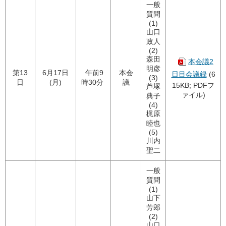
一般
質問
(1)
山口
政人
(2)
森田
本会議2
明彦
第13
6月17日
午前9
本会
日目会議録
(6
(3)
日
(月)
時30分
議
15KB; PDFフ
芦塚
ァイル)
典子
(4)
梶原
睦也
(5)
川内
聖二
一般
質問
(1)
山下
芳郎
(2)
山口