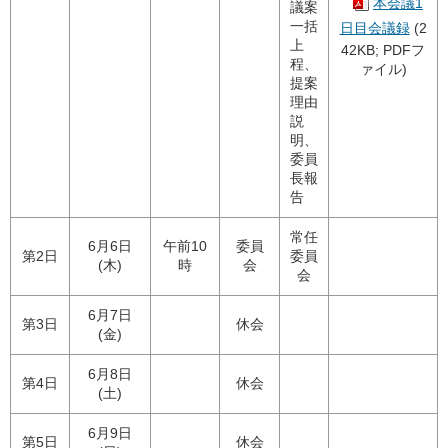
本会議1
議案
一括
日目会議録
(2
上
42KB; PDFフ
程、
ァイル)
提案
理由
説
明、
委員
長報
告
常任
6月6日
午前10
委員
第2日
委員
(木)
時
会
会
6月7日
第3日
休会
(金)
6月8日
第4日
休会
(土)
6月9日
第5日
休会