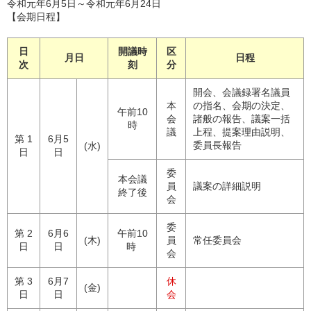
令和元年6月5日～令和元年6月24日
【会期日程】
日
開議時
区
月日
日程
次
刻
分
開会、会議録署名議員
本
の指名、会期の決定、
午前10
会
諸般の報告、議案一括
時
議
上程、提案理由説明、
第 1
6月5
委員長報告
(水)
日
日
委
本会議
員
議案の詳細説明
終了後
会
委
第 2
6月6
午前10
(木)
員
常任委員会
日
日
時
会
第 3
6月7
休
(金)
日
日
会