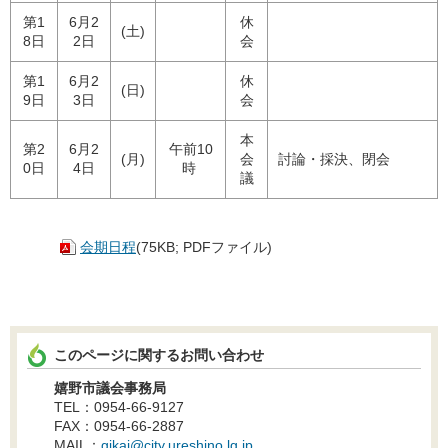
第1
6月2
休
(土)
8日
2日
会
第1
6月2
休
(日)
9日
3日
会
本
第2
6月2
午前10
(月)
会
討論・採決、閉会
0日
4日
時
議
会期日程
(75KB; PDFファイル)
このページに関するお問い合わせ
嬉野市議会事務局
TEL：0954-66-9127
FAX：0954-66-2887
MAIL：
gikai@city.ureshino.lg.jp