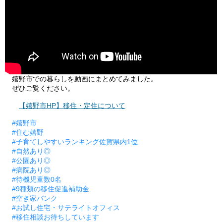
嬉野市での暮らしを動画にまとめてみました。
ぜひご覧ください。
【嬉野市HP】移住・定住について
#嬉野市
#住む嬉野
#子育てしやすいランキング佐賀県内1位
#自然あり◎
#公園あり◎
#病院あり◎
#待機児童数0名
#9種類の移住促進補助金
#空き家バンク
#お試し住宅・サテライトオフィス
#移住相談お待ちしています