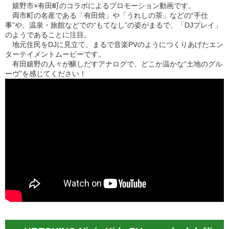
嬉野市×有田町のコラボによるプロモーション動画です。
両市町の名産である「有田焼」や「うれしの茶」などの“手仕
事”や、温泉・旅館などでの“もてなし”の姿がまるで、「DJプレイ」
のようであることに注目。
地元住民をDJに見立て、まるで音楽PVのようにつくりあげたエン
ターテイメントムービーです。
有田嬉野の人々が醸しだすアナログで、どこか温かな“土地のグル
ーヴ”を感じてください！