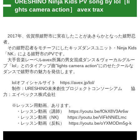
URESHINO Ninja Kids PV song by lol［li
ghts camera action］ avex trax
2017年、佐賀県嬉野市に実在したことがあきらかとなった嬉野忍
者。
その嬉野忍者をモチーフにしたキッズダンスユニット・Ninja Kids
「NK」による嬉野市のPVです。
大手音楽レーベルavex所属の男女混成ダンス＆ヴォーカルグルー
プ「lol」とのタイアップ曲"lights camera action"にのせたクールな
ダンスで嬉野市の魅力を発信します。
lolオフィシャルサイト
https://avex.jp/lol/
制作：URESHINO未来創生プロジェクトコンソーシアム 協
力：エイベックス株式会社
※レッスン用動画、あります。
・レッスン動画（講師） https://youtu.be/fOkX8V3Ar6w
・レッスン動画（NK) https://youtu.be/ViFkNNiELmc
・レッスン動画（反転） https://youtu.be/oYXMODm5g-k