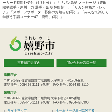
ーカード時間外受付（6.7月分）」「サガン鳥栖 メッセージ（豊田
陽平選手・原川 力 選手・金 明輝監督）」「サガン鳥栖ストレッ
チ」「スポーツサポーター募集のお知らせ(再）」「みんなで楽しく
学ぼう手話コーナー47「鹿島」(再）」
市役所庁舎案内
問い合わせ窓口一覧
塩田庁舎
〒849-1492 佐賀県嬉野市塩田町大字馬場下甲1769番地
電話番号 : 0954-66-3111（代表） FAX番号 : 0954-66-3119
嬉野庁舎
〒843-0392 佐賀県嬉野市嬉野町大字下宿乙1185番地
電話番号 : 0954-43-1111（代表） FAX番号 : 0954-42-3300
サイトマップ
ホームページ運用に関する