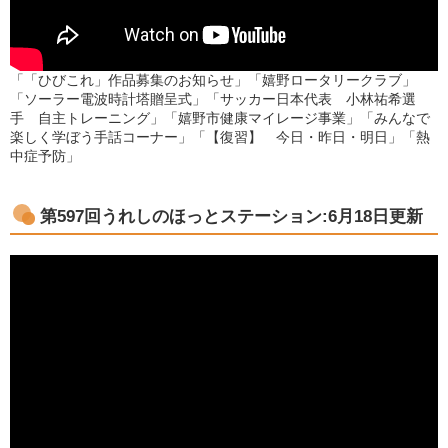
「「ひびこれ」作品募集のお知らせ」「嬉野ロータリークラブ」
「ソーラー電波時計塔贈呈式」「サッカー日本代表 小林祐希選
手 自主トレーニング」「嬉野市健康マイレージ事業」「みんなで
楽しく学ぼう手話コーナー」「【復習】 今日・昨日・明日」「熱
中症予防」
第597
回うれしのほっとステーション:6月18日更新