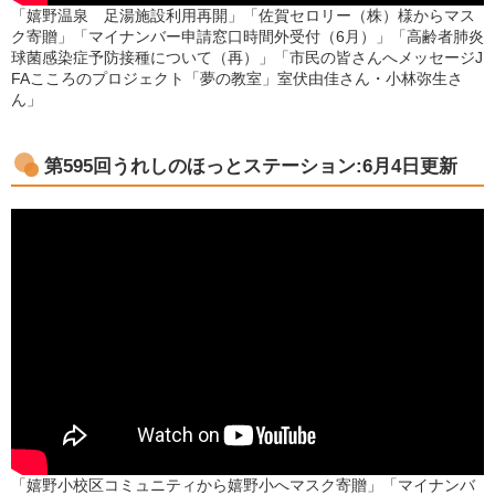
「嬉野温泉 足湯施設利用再開」「佐賀セロリー（株）様からマス
ク寄贈」「マイナンバー申請窓口時間外受付（6月）」「高齢者肺炎
球菌感染症予防接種について（再）」「市民の皆さんへメッセージJ
FAこころのプロジェクト「夢の教室」室伏由佳さん・小林弥生さ
ん」
第595
回うれしのほっとステーション:6月4日更新
「嬉野小校区コミュニティから嬉野小へマスク寄贈」「マイナンバ