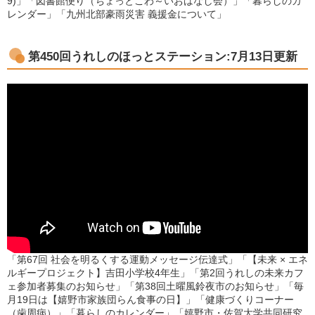
9)」「図書館便り（ちょっとこわ～いおはなし会）」「暮らしのカ
レンダー」「九州北部豪雨災害 義援金について」
第450回うれしのほっとステーション:7月13日更新
「第67回 社会を明るくする運動メッセージ伝達式」「【未来 × エネ
ルギープロジェクト】吉田小学校4年生」「第2回うれしの未来カフ
ェ参加者募集のお知らせ」「第38回土曜風鈴夜市のお知らせ」「毎
月19日は【嬉野市家族団らん食事の日】」「健康づくりコーナー
（歯周病）」「暮らしのカレンダー」「嬉野市・佐賀大学共同研究