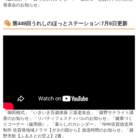
発表会のお知らせ」
第449回うれしのほっとステーション:7月6日更新
「御田植式」「いきいき百歳体操 三坂老友会」「嬉野サテライト講
座のお知らせ」「リバティフェスティバルのお知らせ」「健康づく
りコーナー（歯周病）」「暮らしのカレンダー」「NHK佐賀放送局
制作 佐賀発地域ドラマ【ガタの国から】放送時間のお知らせ」「嬉
野市歌【ふるさとの空よ】2番」