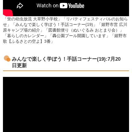
「蛍の幼虫放流 大草野小学校」「リバティフェスティバルのお知ら
せ」「みんなで楽しく学ぼう！手話コーナー(19)」「嬉野市営 広川
原キャンプ場の紹介」「図書館便り（ぬいぐるみ おとまり会）」
「暮らしのカレンダー」「轟公園プール開園しています」「嬉野市
歌【ふるさとの空よ】3番」
みんなで楽しく学ぼう！手話コーナー(19):7月20
日更新