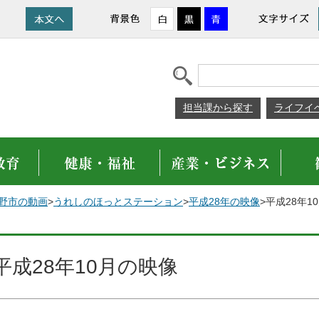
担当課から探す
ライフイ
野市の動画
>
うれしのほっとステーション
>
平成28年の映像
>平成28年1
平成28年10月の映像