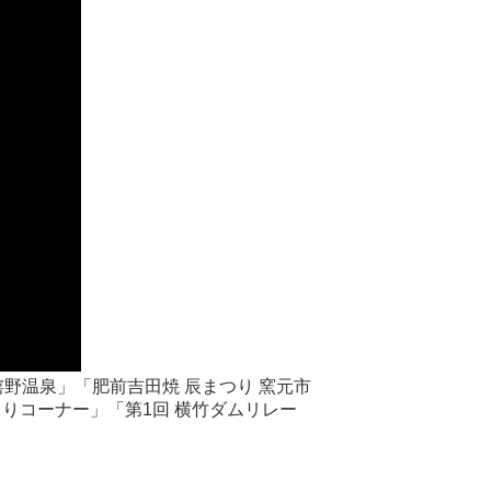
嬉野温泉」「肥前吉田焼 辰まつり 窯元市
りコーナー」「第1回 横竹ダムリレー