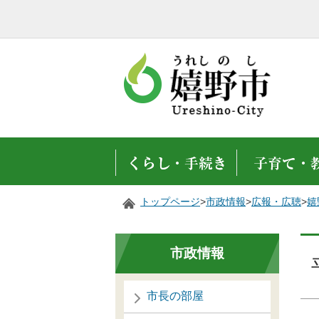
トップページ
>
市政情報
>
広報・広聴
>
嬉
市政情報
市長の部屋