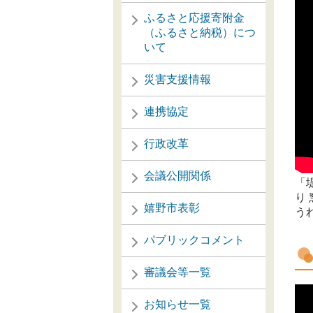
ふるさと応援寄附金
（ふるさと納税）につ
いて
災害支援情報
連携協定
行政改革
会議公開関係
「
り
嬉野市表彰
う
パブリックコメント
審議会等一覧
お知らせ一覧