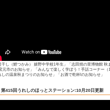
堤干し（鯉つかみ） 嬉野中学校1年生」「志田焼の里博物館 秋
 窯元市のお知らせ」「みんなで楽しく学ぼう！手話コーナー（1
れしの温泉秋まつりのお知らせ」「お酒で乾杯!のお知らせ」
第415回うれしのほっとステーション:10月20日更新