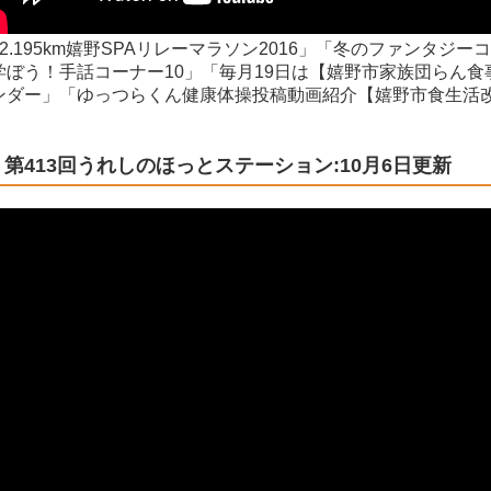
42.195km嬉野SPAリレーマラソン2016」「冬のファンタ
学ぼう！手話コーナー10」「毎月19日は【嬉野市家族団らん
ンダー」「ゆっつらくん健康体操投稿動画紹介【嬉野市食生活
第413回うれしのほっとステーション:10月6日更新