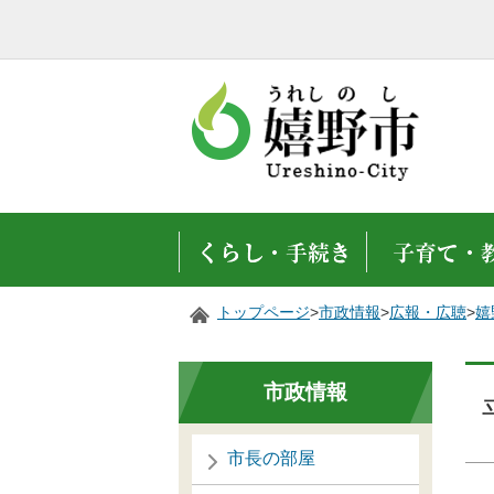
トップページ
>
市政情報
>
広報・広聴
>
嬉
市政情報
市長の部屋