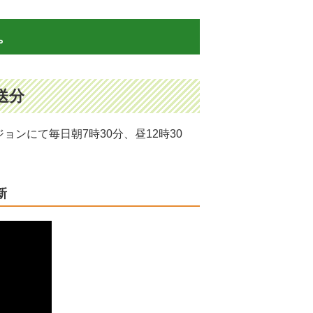
。
送分
ンにて毎日朝7時30分、昼12時30
新