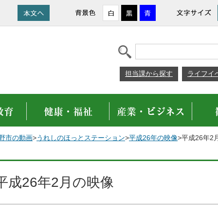
担当課から探す
ライフイ
野市の動画
>
うれしのほっとステーション
>
平成26年の映像
>平成26年2
平成26年2月の映像