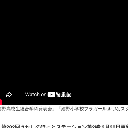
嬉野高校生総合学科発表会」「嬉野小学校フラガールきづなス
第282回うれしのほっとステーション第2編:2月20日更