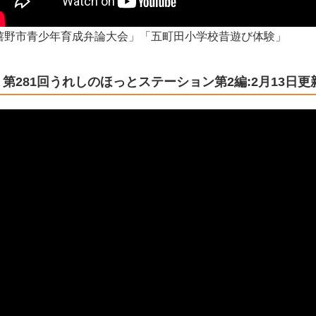
嬉野市青少年育成弁論大会」「五町田小学校昔遊び体験」
第281回うれしのほっとステーション第2編:2月13日更