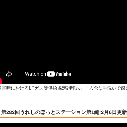
災害時におけるLPガス等供給協定調印式」「入念な手洗いで感
」
第282回うれしのほっとステーション第1編:2月6日更新