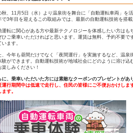
の秋、11月5日（水）より温泉街を舞台に「自動運転車両」を
年で3年目を迎えるこの取組みでは、最新の自動運転技術を搭
動運転に関心がある方や最新テクノロジーを体感したい方はも
ぜひご乗車いただければと思います。運賃は無料、予約不要で
ています。
た、今年も昼間だけでなく「夜間運行」を実施するなど、温泉
体験ができます。自動運転技術が地域社会にどのように溶け込
お楽しみください！
らに、乗車いただいた方には素敵なクーポンのプレゼントがあ
証運行期間中は低速で走行し、住民の皆様にご不便おかけしま
します。