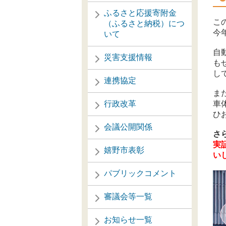
ふるさと応援寄附金
こ
（ふるさと納税）につ
今
いて
自
災害支援情報
も
し
連携協定
ま
行政改革
車
ひ
会議公開関係
さ
実
嬉野市表彰
い
パブリックコメント
審議会等一覧
お知らせ一覧