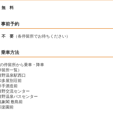
無 料
事前予約
不 要
（各停留所でお待ちください）
乗車方法
つの停留所から乗車・降車
停留所一覧）
嬉野温泉駅西口
和多屋別荘前
井手酒造前
嬉野交流センター
嬉野温泉バスセンター
萬象閣 敷島前
和楽園前