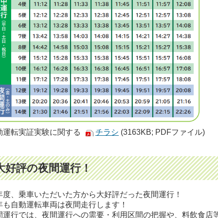
動運転実証実験に関する
チラシ
(3163KB; PDFファイル)
大好評の夜間運行！
年度、乗車いただいた方から大好評だった夜間運行！
年も自動運転車両は夜間走行します！
間運行では、夜間運行への需要・利用区間の把握や、料飲食店