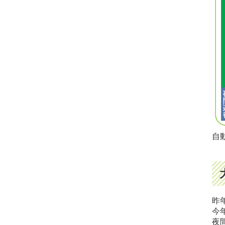
自
昨
今
夜