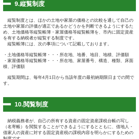
9.縦覧制度
縦覧制度とは、ほかの土地や家屋の価格との比較を通して自己の
土地や家屋の評価が適正であるかどうかを判断できるようにするた
め、土地価格等縦覧帳簿・家屋価格等縦覧帳簿を、市内に固定資産
を有する納税者が縦覧する制度です。
縦覧帳簿には、次の事項について記載しております。
・土地価格等縦覧帳簿・・・所在地、地番、地目、地積、評価額
・家屋価格等縦覧帳簿・・・所在地、家屋番号、構造、種類、床面
積、評価額
縦覧期間は、毎年4月1日から当該年度の最初納期限日までの間で
す。
10.閲覧制度
納税義務者が、自己の所有する資産の固定資産課税台帳の写し
（名寄帳）を閲覧することができるようにするとともに、借地人・
借家人の資産に対する固定資産税の課税内容を明らかにするための
制度です。