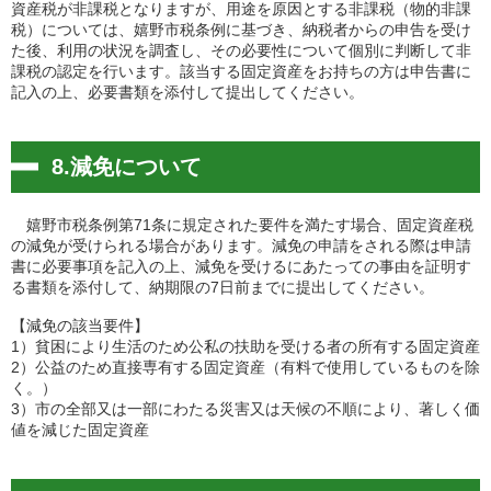
資産税が非課税となりますが、用途を原因とする非課税（物的非課
税）については、嬉野市税条例に基づき、納税者からの申告を受け
た後、利用の状況を調査し、その必要性について個別に判断して非
課税の認定を行います。該当する固定資産をお持ちの方は申告書に
記入の上、必要書類を添付して提出してください。
8.減免について
嬉野市税条例第71条に規定された要件を満たす場合、固定資産税
の減免が受けられる場合があります。減免の申請をされる際は申請
書に必要事項を記入の上、減免を受けるにあたっての事由を証明す
る書類を添付して、納期限の7日前までに提出してください。
【減免の該当要件】
1）貧困により生活のため公私の扶助を受ける者の所有する固定資産
2）公益のため直接専有する固定資産（有料で使用しているものを除
く。）
3）市の全部又は一部にわたる災害又は天候の不順により、著しく価
値を減じた固定資産