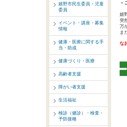
－
嬉野市民生委員・児童
委員
嬉
突
イベント・講座・募集
万
情報
ま
健康・医療に関する手
な
当・助成
健康づくり・医療
高齢者支援
障がい者支援
生活福祉
検診（健診）・検査・
予防接種
※
※