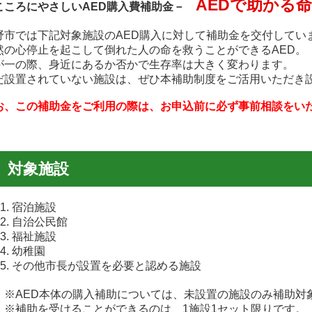
AEDで助かる
こころにやさしいAED購入費補助金－
野市では下記対象施設のAED購入に対して補助金を交付してい
然の心停止を起こして倒れた人の命を救うことができるAED。
が一の際、身近にあるか否かで生存率は大きく変わります。
だ設置されていない施設は、ぜひ本補助制度をご活用いただき
お、この補助金をご利用の際は、お申込前に必ず事前相談をい
対象施設
宿泊施設
自治公民館
福祉施設
幼稚園
その他市長が設置を必要と認める施設
AED本体の購入補助については、未設置の施設のみ補助対
補助を受けることができるのは、1施設1セット限りです。