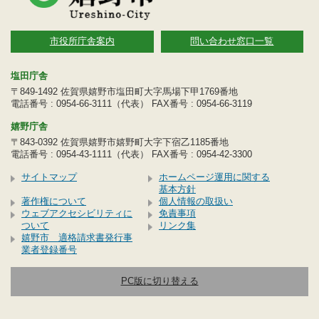
市役所庁舎案内
問い合わせ窓口一覧
塩田庁舎
〒849-1492 佐賀県嬉野市塩田町大字馬場下甲1769番地
電話番号 : 0954-66-3111（代表） FAX番号 : 0954-66-3119
嬉野庁舎
〒843-0392 佐賀県嬉野市嬉野町大字下宿乙1185番地
電話番号 : 0954-43-1111（代表） FAX番号 : 0954-42-3300
サイトマップ
ホームページ運用に関する
基本方針
著作権について
個人情報の取扱い
ウェブアクセシビリティに
免責事項
ついて
リンク集
嬉野市 適格請求書発行事
業者登録番号
PC版に切り替える