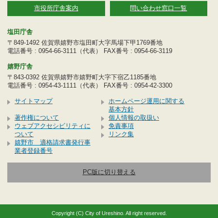
市役所庁舎案内
問い合わせ窓口一覧
塩田庁舎
〒849-1492 佐賀県嬉野市塩田町大字馬場下甲1769番地
電話番号 : 0954-66-3111（代表） FAX番号 : 0954-66-3119
嬉野庁舎
〒843-0392 佐賀県嬉野市嬉野町大字下宿乙1185番地
電話番号 : 0954-43-1111（代表） FAX番号 : 0954-42-3300
サイトマップ
ホームページ運用に関する
基本方針
著作権について
個人情報の取扱い
ウェブアクセシビリティに
免責事項
ついて
リンク集
嬉野市 適格請求書発行事
業者登録番号
PC版に切り替える
Copyright (C) City of Ureshino. All right reserved.