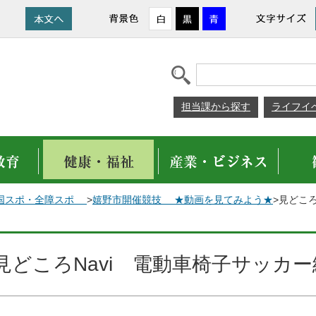
担当課から探す
ライフイ
24 国スポ・全障スポ
>
嬉野市開催競技 ★動画を見てみよう★
>見どこ
見どころNavi 電動車椅子サッカー