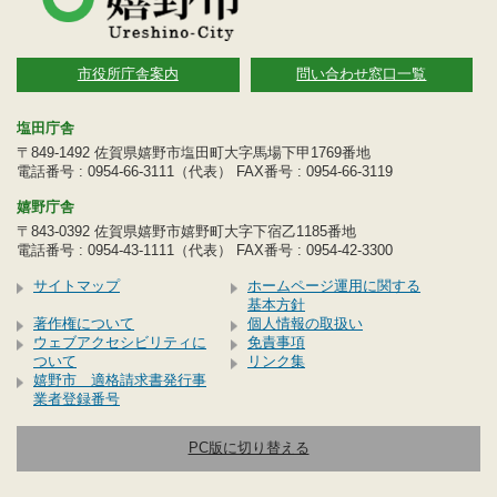
市役所庁舎案内
問い合わせ窓口一覧
塩田庁舎
〒849-1492 佐賀県嬉野市塩田町大字馬場下甲1769番地
電話番号 : 0954-66-3111（代表） FAX番号 : 0954-66-3119
嬉野庁舎
〒843-0392 佐賀県嬉野市嬉野町大字下宿乙1185番地
電話番号 : 0954-43-1111（代表） FAX番号 : 0954-42-3300
サイトマップ
ホームページ運用に関する
基本方針
著作権について
個人情報の取扱い
ウェブアクセシビリティに
免責事項
ついて
リンク集
嬉野市 適格請求書発行事
業者登録番号
PC版に切り替える