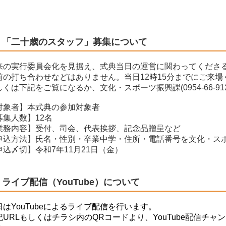
「二十歳のスタッフ」募集について
来の実行委員会化を見据え、式典当日の運営に関わってくださ
前の打ち合わせなどはありません。当日12時15分までにご来
しくは下記をご覧になるか、文化・スポーツ振興課(0954-66-9
対象者】本式典の参加対象者
募集人数】12名
業務内容】受付、司会、代表挨拶、記念品贈呈など
申込方法】氏名・性別・卒業中学・住所・電話番号を文化・スポ
申込〆切】令和7年11月21日（金）
ライブ配信（YouTube）について
日はYouTubeによるライブ配信を行います。
記URLもしくはチラシ内のQRコードより、YouTube配信チ