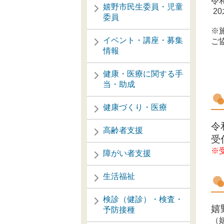
令
嬉野市民生委員・児童
2
委員
※
イベント・講座・募集
ご
情報
健康・医療に関する手
当・助成
健康づくり・医療
令
高齢者支援
受
※
障がい者支援
生活福祉
検診（健診）・検査・
嬉
予防接種
（