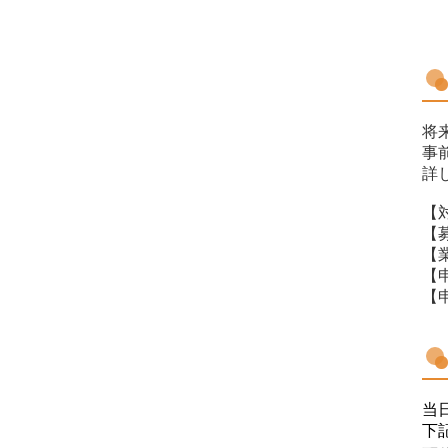
将
事
詳
【
【
【
【
【
当
下