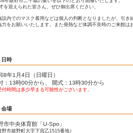
和8年嬉野市二十歳の集いを以下のとおり開催いたします。
0才を迎えられた皆さん、ぜひ御出席ください。
施設内でのマスク着用などは個人の判断となりましたが、引き
協力をお願いいたします。また発熱など体調不良時のご来館は
日時
和8年1月4日（日曜日）
付：13時00分から、 開式：13時30分から
受付時間は多少早まる可能性がございます。
会場
野市中央体育館「U-Spo」
嬉野市嬉野町大字下宿乙1515番地）