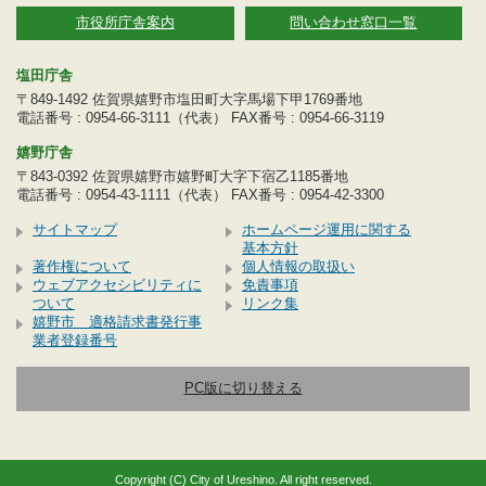
市役所庁舎案内
問い合わせ窓口一覧
塩田庁舎
〒849-1492 佐賀県嬉野市塩田町大字馬場下甲1769番地
電話番号 : 0954-66-3111（代表） FAX番号 : 0954-66-3119
嬉野庁舎
〒843-0392 佐賀県嬉野市嬉野町大字下宿乙1185番地
電話番号 : 0954-43-1111（代表） FAX番号 : 0954-42-3300
サイトマップ
ホームページ運用に関する
基本方針
著作権について
個人情報の取扱い
ウェブアクセシビリティに
免責事項
ついて
リンク集
嬉野市 適格請求書発行事
業者登録番号
PC版に切り替える
Copyright (C) City of Ureshino. All right reserved.