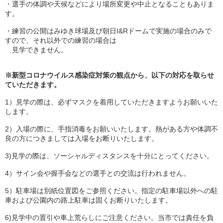
・選手の体調や天候などにより場所変更や中止となることもありま
す。
・練習の公開はみゆき球場及び朝日I&Rドームで実施の場合のみで
すので、それ以外での練習の場合は
見学できません。
※新型コロナウイルス感染症対策の観点から、以下の対応を取らせ
ていただきます。
1）見学の際は、必ずマスクを着用していただきますようお願いいた
します。
2）入場の際に、手指消毒をお願いいたします。熱がある方や体調不
良の方につきましては入場をお断りいたします。
3)見学の際は、ソーシャルディスタンスを十分にとってください。
4）サイン会や握手会などの選手との交流は行われません。
5）駐車場は別紙位置図をご参照ください。指定の駐車場以外への駐
車および公園内の路上駐車は固くお断りいたします。
6)見学中の置引や車上荒らしにご注意ください。当市では責任を負