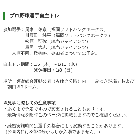
プロ野球選手自主トレ
参加選手：周東 佑京（福岡ソフトバンクホークス）
川原田 純平（福岡ソフトバンクホークス）
松原 聖弥（読売ジャイアンツ）
廣岡 大志（読売ジャイアンツ）
※順不同、敬称略。参加者については予定。
自主トレ期間：1/5（木）～1/11（水）
※休養日・1/8（日）
場所：嬉野総合運動公園（みゆき公園）内 「みゆき球場」および
「朝日I&Rドーム」
※見学に際しての注意事項
・あくまで予定ですので変更されることもあります。
最新情報を随時このページに掲載しますのでご確認ください。
・練習実施時間は選手の都合により変動することがあります。
（公園内には8時30分からしか入場できません。）