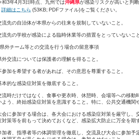
令和3年4月3日時点、九州では
沖縄県
が感染リスクが高いと判
詳細はこちら
(53KB; PDFファイル)をご覧ください。
交流先の自治体が本県からの往来を規制していないこと。
交流先の学校が感染による臨時休業等の措置をとっていないこ
．県外チーム等との交流を行う場合の留意事項
県外交流については保護者の理解を得ること。
不参加を希望する者があれば、その意思を尊重すること。
基本的な感染症対策を徹底すること。
交流時だけではなく、食事や更衣時、休憩時、会場等への移動
いよう、終始感染症対策を意識すること。特に、公共交通機関
大会に参加する場合は、各大会における感染症対策を厳守し、
症対策等を前もって決めておくなど、感染拡大防止に万全を期
参加者、指導者等の体調管理を徹底し、交流及び大会に参加予