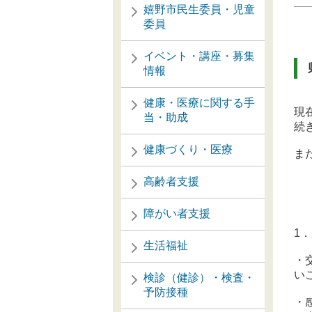
嬉野市民生委員・児童
委員
イベント・講座・募集
情報
健康・医療に関する手
現
当・助成
続
健康づくり・医療
ま
高齢者支援
障がい者支援
1
生活福祉
・
い
検診（健診）・検査・
予防接種
・