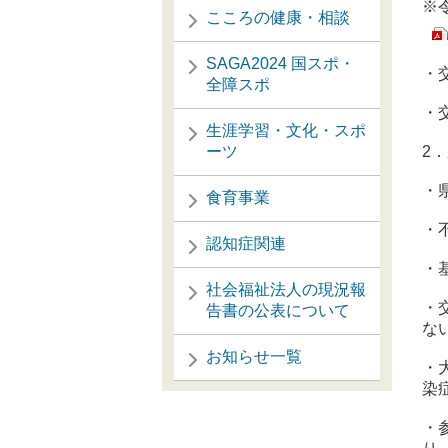
※
こころの健康・相談
SAGA2024 国スポ・
・
全障スポ
・
生涯学習・文化・スポ
ーツ
2
・
食育事業
・
認知症関連
・
社会福祉法人の現況報
・
告書の公表について
な
お知らせ一覧
・
染
・