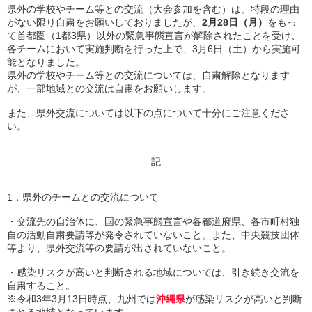
県外の学校やチーム等との交流（大会参加を含む）は、特段の理由
がない限り自粛をお願いしておりましたが、
2月28日（月）
をもっ
て首都圏（1都3県）以外の緊急事態宣言が解除されたことを受け、
各チームにおいて実施判断を行った上で、3月6日（土）から実施可
能となりました。
県外の学校やチーム等との交流については、自粛解除となります
が、一部地域との交流は自粛をお願いします。
また、県外交流については以下の点について十分にご注意くださ
い。
記
1．県外のチームとの交流について
・交流先の自治体に、国の緊急事態宣言や各都道府県、各市町村独
自の活動自粛要請等が発令されていないこと。また、中央競技団体
等より、県外交流等の要請が出されていないこと。
・感染リスクが高いと判断される地域については、引き続き交流を
自粛すること。
※令和3年3月13日時点、九州では
沖縄県
が感染リスクが高いと判断
される地域となっています。