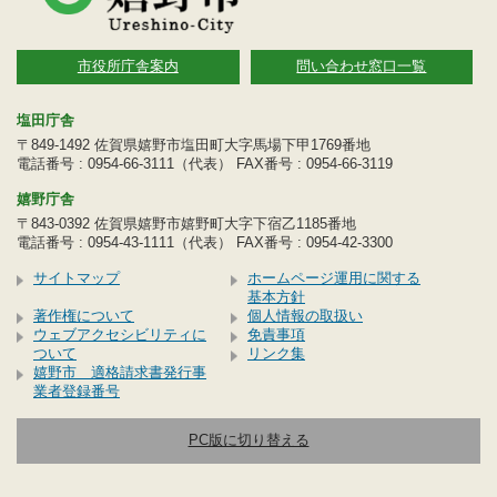
市役所庁舎案内
問い合わせ窓口一覧
塩田庁舎
〒849-1492 佐賀県嬉野市塩田町大字馬場下甲1769番地
電話番号 : 0954-66-3111（代表） FAX番号 : 0954-66-3119
嬉野庁舎
〒843-0392 佐賀県嬉野市嬉野町大字下宿乙1185番地
電話番号 : 0954-43-1111（代表） FAX番号 : 0954-42-3300
サイトマップ
ホームページ運用に関する
基本方針
著作権について
個人情報の取扱い
ウェブアクセシビリティに
免責事項
ついて
リンク集
嬉野市 適格請求書発行事
業者登録番号
PC版に切り替える