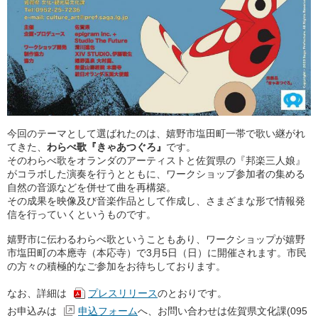
今回のテーマとして選ばれたのは、嬉野市塩田町一帯で歌い継がれ
てきた、
わらべ歌『きゃあつぐろ』
です。
そのわらべ歌をオランダのアーティストと佐賀県の『邦楽三人娘』
がコラボした演奏を行うとともに、ワークショップ参加者の集める
自然の音源などを併せて曲を再構築。
その成果を映像及び音楽作品として作成し、さまざまな形で情報発
信を行っていくというものです。
嬉野市に伝わるわらべ歌ということもあり、ワークショップが嬉野
市塩田町の本應寺（本応寺）で3月5日（日）に開催されます。市民
の方々の積極的なご参加をお待ちしております。
なお、詳細は
プレスリリース
のとおりです。
お申込みは
申込フォーム
へ、お問い合わせは佐賀県文化課(095