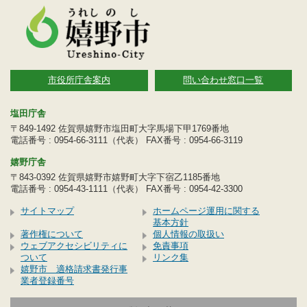
市役所庁舎案内
問い合わせ窓口一覧
塩田庁舎
〒849-1492 佐賀県嬉野市塩田町大字馬場下甲1769番地
電話番号 : 0954-66-3111（代表） FAX番号 : 0954-66-3119
嬉野庁舎
〒843-0392 佐賀県嬉野市嬉野町大字下宿乙1185番地
電話番号 : 0954-43-1111（代表） FAX番号 : 0954-42-3300
サイトマップ
ホームページ運用に関する
基本方針
著作権について
個人情報の取扱い
ウェブアクセシビリティに
免責事項
ついて
リンク集
嬉野市 適格請求書発行事
業者登録番号