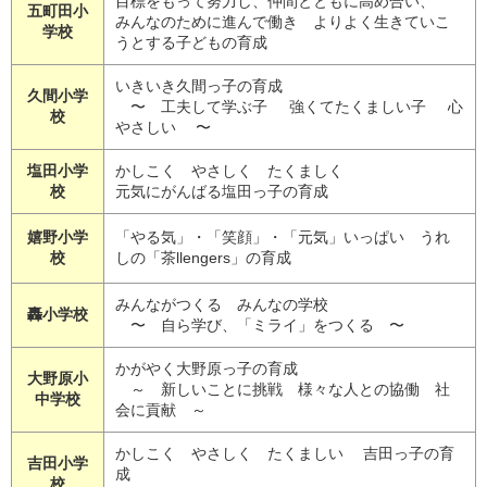
目標をもって努力し、仲間とともに高め合い、
五町田小
みんなのために進んで働き よりよく生きていこ
学校
うとする子どもの育成
いきいき久間っ子の育成
久間小学
〜 工夫して学ぶ子 強くてたくましい子 心
校
やさしい 〜
塩田小学
かしこく やさしく たくましく
校
元気にがんばる塩田っ子の育成
嬉野小学
「やる気」・「笑顔」・「元気」いっぱい うれ
校
しの「茶llengers」の育成
みんながつくる みんなの学校
轟小学校
〜 自ら学び、「ミライ」をつくる 〜
かがやく大野原っ子の育成
大野原小
～ 新しいことに挑戦 様々な人との協働 社
中学校
会に貢献 ～
かしこく やさしく たくましい 吉田っ子の育
吉田小学
成
校