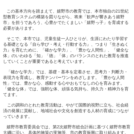
この基本方向を踏まえて、嬉野市の教育では、本市独自の21世紀
型教育システムの構築を図りながら、将来「歓声が響きあう嬉野
市」を担うであろう、心豊かでたくましい「嬉野っ子」を育成する
必要があります。
そこで、本市では、児童生徒一人ひとりが、生涯にわたり学習す
る基礎となる『自ら学び・考え・行動する力』、つまり『生きぬく
力』を育むために、「確かな学力」、「豊かな人間性」、「健全な
体」のいわゆる「知」「徳」「体」のバランスのとれた教育を推進
していくことが重要であると考えています。
「確かな学力」では、基礎・基本を定着させ、思考力・判断力・
表現力を育成し、教育ナンバーワンをめざします。「豊かな人間
性」では、豊かな心、感動する心やおもてなしの心を育みます。
「健全な体」では、強靭な体、頑張る気持ち、持久力・精神力を育
てます。
この調和のとれた教育活動は、やがて国際的視野に立ち、社会経
済の発展に貢献し、地域社会や文化を創造する人材の育成につなが
っていきます。
嬉野市教育委員会では、第2次嬉野市総合計画に基づく嬉野市教育
大綱に沿い、具体的施策の実施等、市の教育振興に取り組みます。