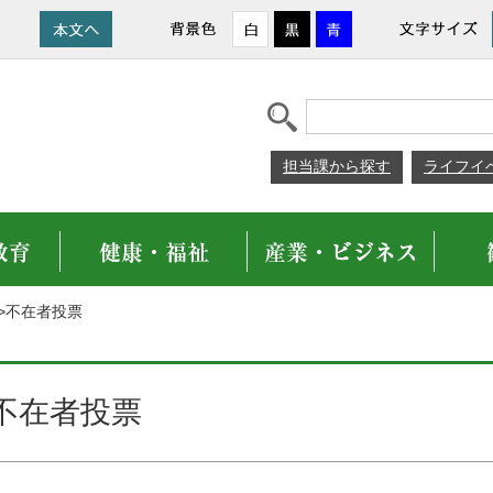
担当課から探す
ライフイ
>不在者投票
不在者投票