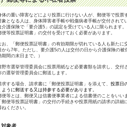
体の重い障害などにより投票に行けない人が、郵便等で投票
象となる人は、身体障害者手帳や戦傷病者手帳が交付されて
は介護保険で「要介護5」の認定を受けている人に限られます
郵便等投票証明書」の交付を受けておく必要があります。
お、「郵便投票証明書」の有効期限が切れている人も新たに
日から7年。ただし、要介護5の人は交付の日から介護保険の被
効期間の末日まで。）
野市選挙管理委員会に投票用紙など必要書類を請求し、交付
市の選挙管理委員会に郵送します。
請求する場合、請求書に「郵便投票証明書」を添えて、
投票日
くように郵送する又は持参する必要があります。
郵便等とは、郵便又は信書便事業者による信書便のことをいい
「郵便等投票証明書」の交付の手続きや投票用紙の請求の詳細
尋ねください。
対象者