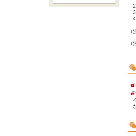
2
3
4
郵
（
（
不
な