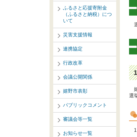
ふるさと応援寄附金
（ふるさと納税）につ
いて
選
災害支援情報
連携協定
行政改革
会議公開関係
嬉
嬉野市表彰
選
パブリックコメント
審議会等一覧
1
お知らせ一覧
オ