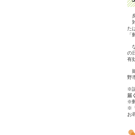
身
対
た
「
な
の
有
嬉
野
※
届
※
※
お