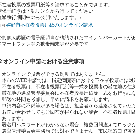
在者投票の投票用紙等を請求することができます。
求手続きは下記リンクから行ってください。
選挙執行期間中のみ公開いたします。）
嬉野市不在者投票用紙のオンライン請求
的個人認証の電子証明書が格納されたマイナンバーカードが
マートフォン等の携帯端末
等が必要です。
オンライン申請における注意事項
オンラインで投票ができる制度ではありません。
本市のWEB申請では、指定病院等における不在者投票には対
不在者投票は、不在者投票用紙等一式を投票者の滞在地の住
在地の選挙管理委員会に不在者投票用紙等一式をお持ちにな
送の時間も考慮し、早めに請求をお願いします。
申請内容に不備等がある場合は、担当者から連絡させていた
問い合わせしてもご回答が得られない場合、不在者投票用紙
ります。
署名用パスワードがわからない場合、複数回間違えてロック
挙管理委員会事務局では対応できません。市民課窓口で署名