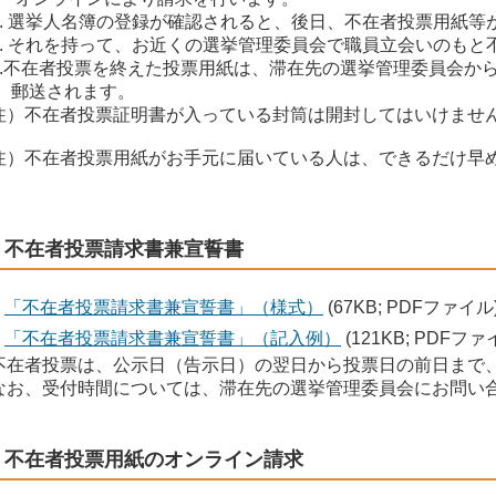
. 選挙人名簿の登録が確認されると、後日、不在者投票用紙等
. それを持って、お近くの選挙管理委員会で職員立会いのもと
.不在者投票を終えた投票用紙は、滞在先の選挙管理委員会か
送されます。
注）不在者投票証明書が入っている封筒は開封してはいけませ
注）不在者投票用紙がお手元に届いている人は、できるだけ早
不在者投票請求書兼宣誓書
「不在者投票請求書兼宣誓書」（様式）
(67KB; PDFファイル
「不在者投票請求書兼宣誓書」（記入例）
(121KB; PDFファ
在者投票は、公示日（告示日）の翌日から投票日の前日まで
お、受付時間については、滞在先の選挙管理委員会にお問い
不在者投票用紙のオンライン請求