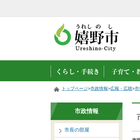
トップページ
>
市政情報
>
広報・広聴
>
市
市政情報
市長の部屋