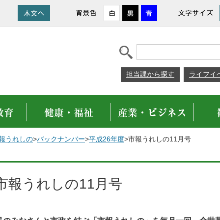
担当課から探す
ライフイ
報うれしの
>
バックナンバー
>
平成26年度
>市報うれしの11月号
市報うれしの11月号