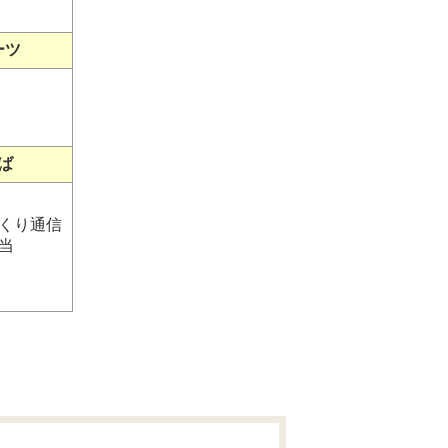
ーツ
ば
くり通信
当