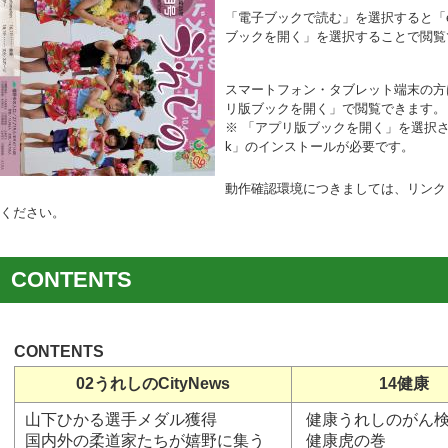
「電子ブックで読む」を選択すると「
ブックを開く」を選択することで
閲覧
スマートフォン・タブレット端末の方
リ版ブックを開く」で閲覧できます。
※ 「アプリ版ブックを開く」を選択
k」のインストールが
必要です。
動作確
認環境につきましては
、
リンク
ください。
CONTENTS
CONTENTS
02うれしのCityNews
14健康
山下ひかる選手メダル獲得
健康うれしのがん
国内外の柔道家たちが嬉野に集う
健康虎の巻