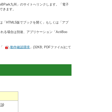
eBPark九州」のサイトへリンクします。
「電子
できます。
は
「HTML5版でブックを開く」もしくは
「アプ
される場合は
別途、アプリケーション「ActiBoo
「
動作確認環境
」(32KB; PDFファイル)にて
検診