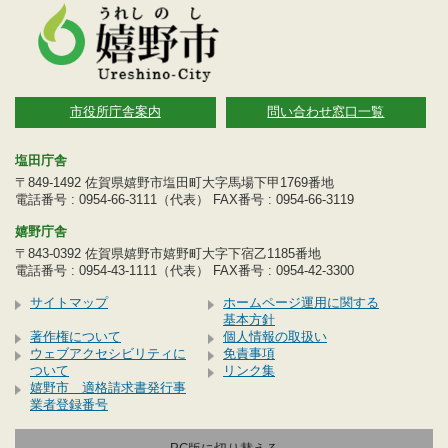
市役所庁舎案内
問い合わせ窓口一覧
塩田庁舎
〒849-1492 佐賀県嬉野市塩田町大字馬場下甲1769番地
電話番号 : 0954-66-3111（代表） FAX番号 : 0954-66-3119
嬉野庁舎
〒843-0392 佐賀県嬉野市嬉野町大字下宿乙1185番地
電話番号 : 0954-43-1111（代表） FAX番号 : 0954-42-3300
サイトマップ
ホームページ運用に関する
基本方針
著作権について
個人情報の取扱い
ウェブアクセシビリティに
免責事項
ついて
リンク集
嬉野市 適格請求書発行事
業者登録番号