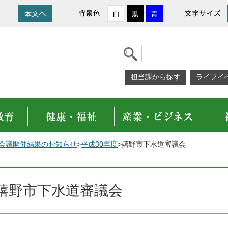
担当課から探す
ライフイ
会議開催結果のお知らせ
>
平成30年度
>嬉野市下水道審議会
嬉野市下水道審議会