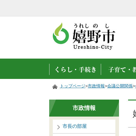
トップページ
>
市政情報
>
会議公開関係
>
市政情報
市長の部屋