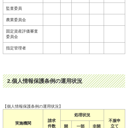
監査委員
農業委員会
固定資産評価審査
委員会
指定管理者
2.個人情報保護条例の運用状況
【個人情報保護条例の運用状況】
処理状況
請求
不服申
実施機関
件数
立て
開
一部
非開