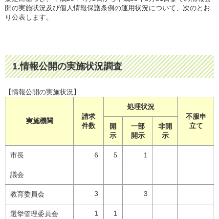
開の実施状況及び個人情報保護条例の運用状況について、次のとお
り公表します。
1.情報公開の実施状況調査
【情報公開の実施状況】
処理状況
請求
不服申
実施機関
件数
立て
開
一部
非開
示
開示
示
市長
6
5
1
議会
3
3
教育委員会
1
1
選挙管理委員会