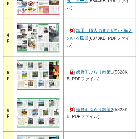
泉ニュース
(5544KB; PDFファイ
p
ル)
塩田、職人のまち紀行・職人
4
のいる風景
(6878KB; PDFファイ
p
ル)
嬉野町ぶらり散策1
(5528K
5
p
B; PDFファイル)
嬉野町ぶらり散策2
(5823K
6
p
B; PDFファイル)