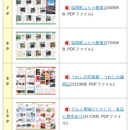
塩田町ぶらり散策1
(5606K
7
p
B; PDFファイル)
塩田町ぶらり散策2
(7045K
8
p
B; PDFファイル)
うれしの写真館・うれしの歳
9
p
時記
(3319KB; PDFファイル)
グルメ美味ひとかじり・名品
1
0
に歴史あり
(4172KB; PDFファイ
p
ル)