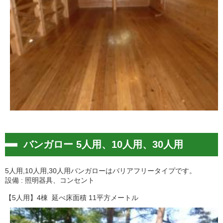
バンガロー 5人用、10人用、30人用
5人用,10人用,30人用バンガローはバリアフリータイプです。
設備 : 照明器具、コンセント
【5人用】4棟 延べ床面積 11平方メートル